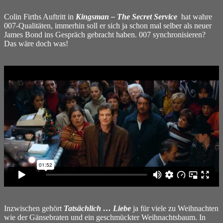
Colin Firths Auftritt in
Kingsman – The Secret Service
hat wahre
007-Qualitäten, immerhin soll er sich ja schon mal selber als neuer
James Bond ins Gespräch gebracht haben. 007 synchronisieren?
Das wäre doch was!
Inzwischen gehört
Tatsächlich … Liebe
ja für viele zu Weihnachten
wie der Gänsebraten und ein geschmückter Weihnachtsbaum. In