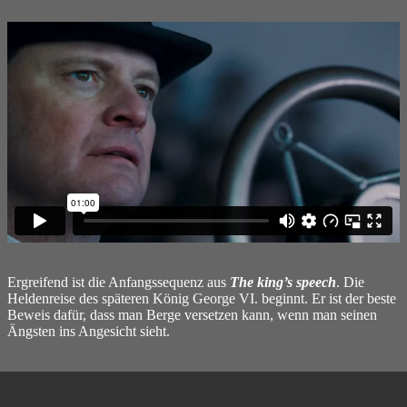
Ergreifend ist die Anfangssequenz aus
The king’s speech
. Die
Heldenreise des späteren König George VI. beginnt. Er ist der beste
Beweis dafür, dass man Berge versetzen kann, wenn man seinen
Ängsten ins Angesicht sieht.