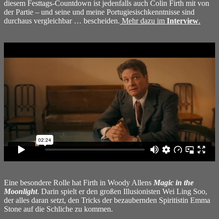
diesem Festtags-Countdown ist jedenfalls auch Colin Firth mit von
der Partie – und seine und meine Portugiesischkenntnisse sind
durchaus vergleichbar … bescheiden.
Mehr dazu im
Interview
.
Eine besondere Rolle hat Firth in Woody Allens
Magic in the
Moonlight
. Darin spielt er den großen Illusionisten Wei Ling Soo,
der alles daran setzt, den Tricks der bezaubernden Spiritistin Emma
Stone auf die Schliche zu kommen.