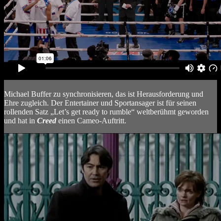
Michael Buffer zu synchronisieren, das ist Herausforderung und
Ehre zugleich. Der Entertainer und Sportansager ist für seinen
rollenden Satz „Let’s get ready to rumble“ weltberühmt geworden
und hat in
Creed
einen Cameo-Auftritt.