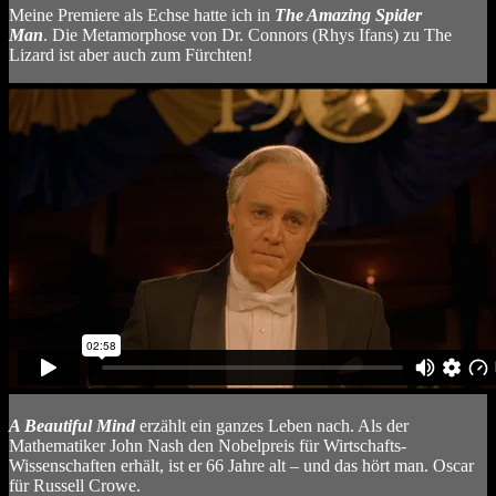
Meine Premiere als Echse hatte ich in
The Amazing Spider
Man
. Die Metamorphose von Dr. Connors (Rhys Ifans) zu The
Lizard ist aber auch zum Fürchten!
A Beautiful Mind
erzählt ein ganzes Leben nach. Als der
Mathematiker John Nash den Nobelpreis für Wirtschafts-
Wissenschaften erhält, ist er 66 Jahre alt – und das hört man. Oscar
für Russell Crowe.