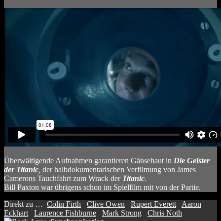
Überwältigende Aufnahmen garantieren Gänsehaut in
Die Geister
der Titanic
,
der halbdokumentarischen Verfilmung von James
Camerons Tauchfahrt zum Wrack der
Titanic
.
Bill Paxton war übrigens schon im Spielfilm mit von der Partie.
Direkt zu …
Colin Firth
Clive Owen
Rupert Everett
Aaron
Eckhart
Laurence Fishburne
Mark Strong
Chris Noth