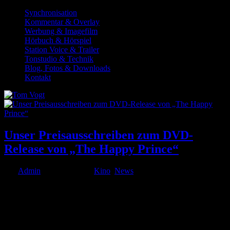
Synchronisation
Kommentar & Overlay
Werbung & Imagefilm
Hörbuch & Hörspiel
Station Voice & Trailer
Tonstudio & Technik
Blog, Fotos & Downloads
Kontakt
Unser Preisausschreiben zum DVD-
Release von „The Happy Prince“
von
Admin
|
Dez. 6, 2018
|
Kino
,
News
Zum heutigen DVD-Release von The Happy Prince verlosen wir
eine Blu-ray und eine DVD zum Film (mit herzlichem Dank an
Concorde Filmverleih) mit einem herausragenden Rupert Everett in
seiner Rolle als Oscar Wilde. Toms Synchronisation macht den Film
auch in der...