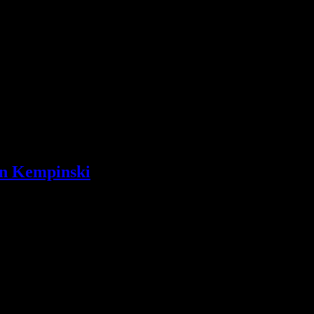
on Kempinski
es Hotel Adlon Kempinski gesprochen, mit dem es sich hoffnungsvoll a
...