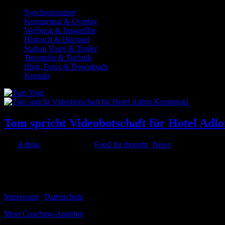
Synchronisation
Kommentar & Overlay
Werbung & Imagefilm
Hörbuch & Hörspiel
Station Voice & Trailer
Tonstudio & Technik
Blog, Fotos & Downloads
Kontakt
Tom spricht Videobotschaft für Hotel Adl
von
Admin
|
Apr. 21, 2020
|
Food for thought
,
News
Tom hat vor wenigen Tagen das Voice-over zu einer Video-Botschaft d
vermisst seine Gäste, vermisst es, ihnen ein zweites Zuhause zu geben.
© 1999-2026 Tom Vogt
Impressum
|
Datenschutz
Mein Coaching-Angebot