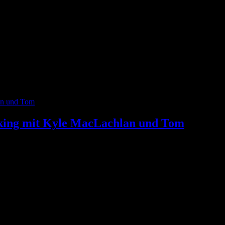
king mit Kyle MacLachlan und Tom
out – eine Adaption des berühmten gleichnamigen Video Games, in der