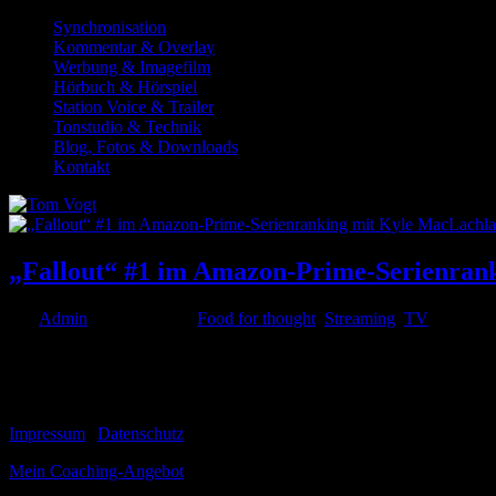
Synchronisation
Kommentar & Overlay
Werbung & Imagefilm
Hörbuch & Hörspiel
Station Voice & Trailer
Tonstudio & Technik
Blog, Fotos & Downloads
Kontakt
„Fallout“ #1 im Amazon-Prime-Serienran
von
Admin
|
Mai 3, 2024
|
Food for thought
,
Streaming
,
TV
Auf Platz 1 des Amazon Prime Serien-Rankings rangiert aktuell Fall
könnt. Zur #Handlung: Los Angeles ist in einer...
© 1999-2026 Tom Vogt
Impressum
|
Datenschutz
Mein Coaching-Angebot