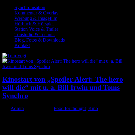
Synchronisation
Kommentar & Overlay
Werbung & Imagefilm
Hörbuch & Hörspiel
Station Voice & Trailer
Tonstudio & Technik
Blog, Fotos & Downloads
Kontakt
Kinostart von „Spoiler Alert: The hero
will die“ mit u. a. Bill Irwin und Toms
Synchro
von
Admin
|
Mai 4, 2023
|
Food for thought
,
Kino
Ab heute in den Kinos zu sehen ist „Spoiler Alert: The hero will
die“ mit Jim Parsons („Big Bang Theory“), Ben Aldridge und Sally
Field, in dem ich die Synchronrolle von Schauspieler Bill Irwin
(Kits Vater) übernommen habe. Die Handlung ist...