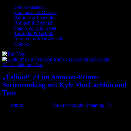
Synchronisation
Kommentar & Overlay
Werbung & Imagefilm
Hörbuch & Hörspiel
Station Voice & Trailer
Tonstudio & Technik
Blog, Fotos & Downloads
Kontakt
„Fallout“ #1 im Amazon-Prime-
Serienranking mit Kyle MacLachlan und
Tom
von
Admin
|
Mai 3, 2024
|
Food for thought
,
Streaming
,
TV
Auf Platz 1 des Amazon Prime Serien-Rankings rangiert aktuell
Fallout – eine Adaption des berühmten gleichnamigen Video
Games, in der Ihr u. a. auch Kyle MacLachlan und meine Synchro
sehen / hören könnt. Zur #Handlung: Los Angeles ist in einer...