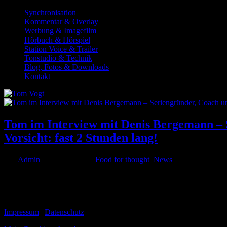
Synchronisation
Kommentar & Overlay
Werbung & Imagefilm
Hörbuch & Hörspiel
Station Voice & Trailer
Tonstudio & Technik
Blog, Fotos & Downloads
Kontakt
Tom im Interview mit Denis Bergemann – 
Vorsicht: fast 2 Stunden lang!
von
Admin
|
Apr. 19, 2021
|
Food for thought
,
News
Viele Fragen zu meinem Werdegang werden beantwortet, zum Synchrong
bietet unter der...
© 1999-2026 Tom Vogt
Impressum
|
Datenschutz