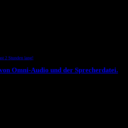
 von Omni-Audio und der Sprecherdatei.
hauspieler wurde, auch die Studiotechnik wird gestreift. Denis