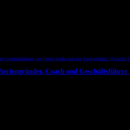
Seriengründer, Coach und Geschäftsführer
eschäft allgemein, wie es dazu kam, dass ich ‚Feststimme‘ einiger Sc