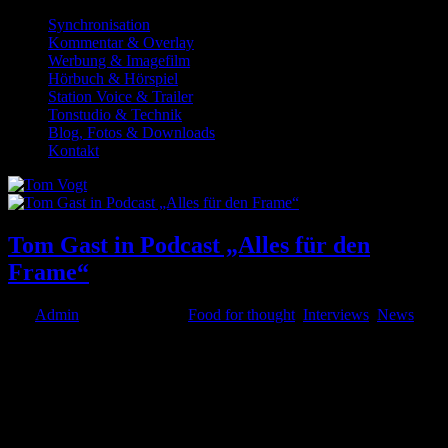
Synchronisation
Kommentar & Overlay
Werbung & Imagefilm
Hörbuch & Hörspiel
Station Voice & Trailer
Tonstudio & Technik
Blog, Fotos & Downloads
Kontakt
Tom Gast in Podcast „Alles für den
Frame“
von
Admin
|
Apr. 16, 2020
|
Food for thought
,
Interviews
,
News
Tom war unlängst Gesprächsgast von Ben Mauser im Podcast Alles
für den Frame – dem Podcast von und für Selbständige der
Medienbranche, der u. a. auch Tipps zum Start in unterschiedliche
Medienberufe gibt. In der neuen Podcast-Folge „Die Stimmen der...
© 1999-2026 Tom Vogt