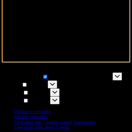
Wir verwenden Cookies, um unsere Website und unseren Service zu
optimieren.
Funktionale Cookies
Funktionale Cookies
Immer aktiv
Vorlieben
Vorlieben
Statistiken
Statistiken
Marketing
Marketing
Optionen verwalten
Dienste verwalten
Verwalten von {vendor_count}-Lieferanten
Lese mehr über diese Zwecke