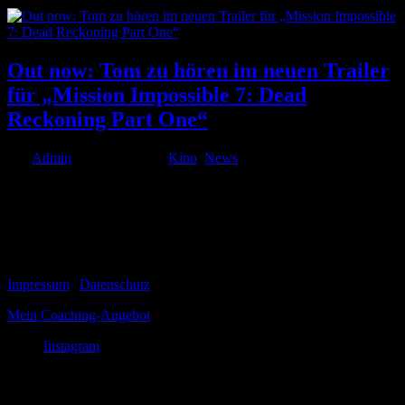
Out now: Tom zu hören im neuen Trailer
für „Mission Impossible 7: Dead
Reckoning Part One“
von
Admin
|
Mai 26, 2023
|
Kino
,
News
Ab sofort könnt Ihr mich im brandneuen deutschsprachigen Trailer
für „Mission Impossible 7: Dead Reckoning Part One“ hören – als
den geheimnisvollen Auftraggeber von Ethan Hunt, gespielt von
Henry Czerny: „Unser Leben ist die Summe unserer...
© 1999-2026 Tom Vogt
Impressum
|
Datenschutz
Mein Coaching-Angebot
Instagram