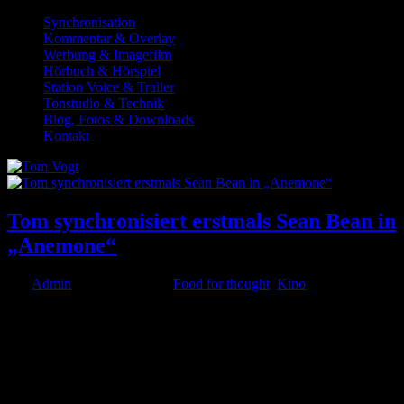
Synchronisation
Kommentar & Overlay
Werbung & Imagefilm
Hörbuch & Hörspiel
Station Voice & Trailer
Tonstudio & Technik
Blog, Fotos & Downloads
Kontakt
Tom synchronisiert erstmals Sean Bean in
„Anemone“
von
Admin
|
Nov. 18, 2025
|
Food for thought
,
Kino
Vergangenen Donnerstag war Kinostart für das Drama „Anemone“,
in dem Sean Bean und Daniel Day-Lewis zwei entfremdete Brüder
spielen, die nach einer Familienkrise gezwungen sind, wieder
zueinander zu finden. Der Film markiert nach acht Jahren Pause
die...
© 1999-2026 Tom Vogt