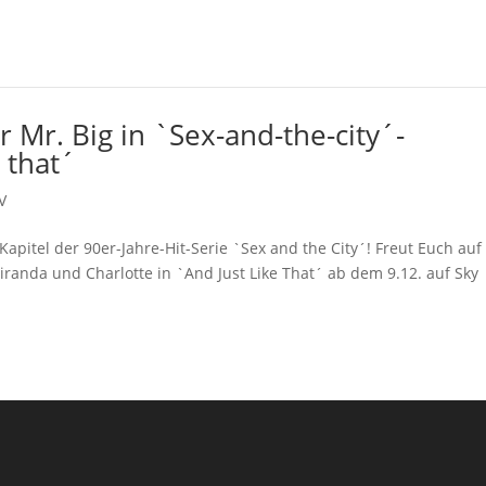
 Mr. Big in `Sex-and-the-city´-
 that´
V
apitel der 90er-Jahre-Hit-Serie `Sex and the City´! Freut Euch auf
Miranda und Charlotte in `And Just Like That´ ab dem 9.12. auf Sky