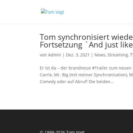
Tom synchronisiert wieder
Fortsetzung `And just like
von
Admin
|
Dez. 3, 2021
|
News
,
Streaming
,
T
Er ist da – der brandneue #Trailer zum neuen K
Carrie, Mr. Big (mit meiner Synchronisation), 
Comedy oder auf Abruf! Die beiden...
© 1999-2026 Tom Vogt