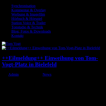
Synchronisation
Kommentar & Overlay
Werbung & Imagefilm
Hörbuch & Hörspiel
Station Voice & Trailer
Tonstudio & Technik
Blog, Fotos & Downloads
Kontakt
++Eilmeldung++ Einweihung von Tom-
Vogt-Platz in Bielefeld
von
Admin
|
Apr. 1, 2020
|
News
Eilmeldung! Die feierliche Einweihung des Tom-Vogt-Platzes in
einem etwas abgelegenen Stadtteil von Bielefeld fand heute unter
den gegebenen Umständen leider ohne Publikum statt. Immerhin
können wir hiermit den Beweis führen, dass es Bielefeld wirklich
gibt.
© 1999-2026 Tom Vogt