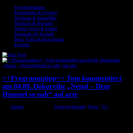
Synchronisation
Kommentar & Overlay
Werbung & Imagefilm
Hörbuch & Hörspiel
Station Voice & Trailer
Tonstudio & Technik
Blog, Fotos & Downloads
Kontakt
++Programmtipp++ Tom kommentiert
am 04.09. Dokureihe „Nepal – Dem
Himmel so nah“ auf arte
von
Admin
|
Sep. 2, 2020
|
Food for thought
,
News
,
TV
Ich lade Euch am kommenden Freitag, den 04.09. ab 17.40 Uhr ein,
mich auf arte in der interessanten zweiteiligen Dokumentation mit
dem Titel Nepal – Dem Himmel so nah im Kommentar zu hören.
Der Film von André Hörmann erkundet eines der ärmsten und