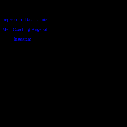
zugleich...
© 1999-2026 Tom Vogt
Impressum
|
Datenschutz
Mein Coaching-Angebot
Instagram