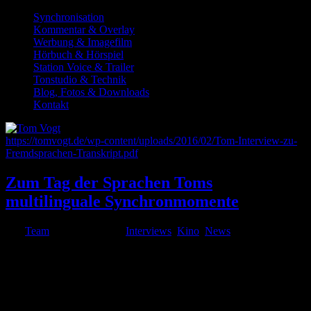
Synchronisation
Kommentar & Overlay
Werbung & Imagefilm
Hörbuch & Hörspiel
Station Voice & Trailer
Tonstudio & Technik
Blog, Fotos & Downloads
Kontakt
https://tomvogt.de/wp-content/uploads/2016/02/Tom-Interview-zu-
Fremdsprachen-Transkript.pdf
Zum Tag der Sprachen Toms
multilinguale Synchronmomente
von
Team
|
Sep. 26, 2018
|
Interviews
,
Kino
,
News
Zum heutigen Tag der Sprachen hier ein spaßiges Video-Medley
von Toms multilingualen Momenten im Synchronstudio mit u. a.
Colin Firth in „A Single Man“, „Tatsächlich … Liebe“ und vielen
anderen Rollen. Im Interview erfahrt Ihr außerdem...
© 1999-2026 Tom Vogt