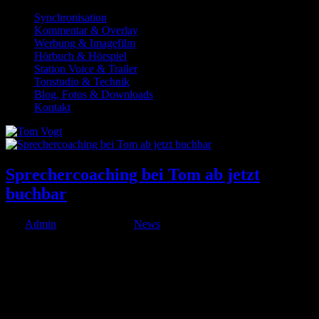
Synchronisation
Kommentar & Overlay
Werbung & Imagefilm
Hörbuch & Hörspiel
Station Voice & Trailer
Tonstudio & Technik
Blog, Fotos & Downloads
Kontakt
Sprechercoaching bei Tom ab jetzt
buchbar
von
Admin
|
Apr. 14, 2020
|
News
Du bist Schauspieler, Schauspielschüler, Reporter, Redakteur, VJ,
Influencer, Lehrer, Dozent, Moderator, Politiker etc.? Versagt Dir
beim Vorsprechen manchmal die Stimme? Brauchst Du ein
professionelles Feedback zur Gestaltung Deiner Texte oder möchtest
einfach mal...
© 1999-2026 Tom Vogt