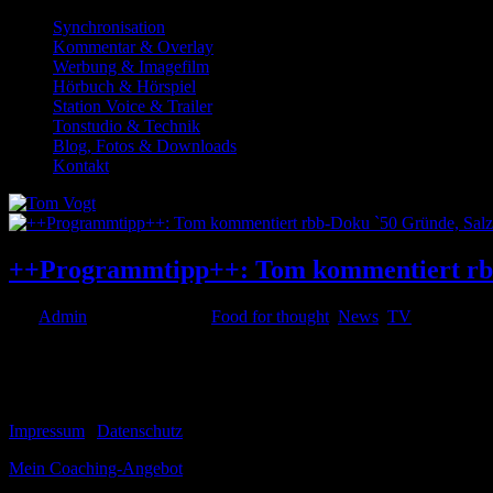
Synchronisation
Kommentar & Overlay
Werbung & Imagefilm
Hörbuch & Hörspiel
Station Voice & Trailer
Tonstudio & Technik
Blog, Fotos & Downloads
Kontakt
++Programmtipp++: Tom kommentiert rbb-
von
Admin
|
Nov. 29, 2021
|
Food for thought
,
News
,
TV
Am Freitag, den 03.12. um 20.15 Uhr bin ich im rbb in der Dokumentat
bezaubert und laut Rolando Villazón gar das Herz tanzen lässt....
© 1999-2026 Tom Vogt
Impressum
|
Datenschutz
Mein Coaching-Angebot