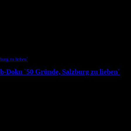
Doku `50 Gründe, Salzburg zu lieben´
ion 50 Gründe, Salzburg zu lieben wieder als Kommentator zu hören. Nic