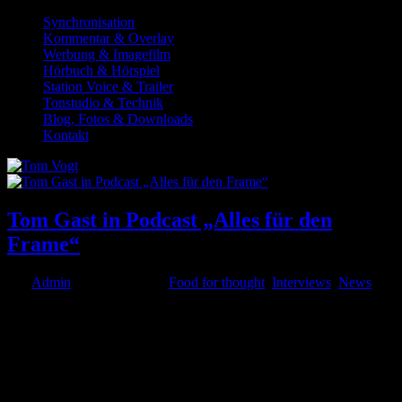
Synchronisation
Kommentar & Overlay
Werbung & Imagefilm
Hörbuch & Hörspiel
Station Voice & Trailer
Tonstudio & Technik
Blog, Fotos & Downloads
Kontakt
Tom Gast in Podcast „Alles für den
Frame“
von
Admin
|
Apr. 16, 2020
|
Food for thought
,
Interviews
,
News
Tom war unlängst Gesprächsgast von Ben Mauser im Podcast Alles
für den Frame – dem Podcast von und für Selbständige der
Medienbranche, der u. a. auch Tipps zum Start in unterschiedliche
Medienberufe gibt. In der neuen Podcast-Folge „Die Stimmen der...
© 1999-2026 Tom Vogt