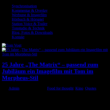
Synchronisation
Kommentar & Overlay
Werbung & Imagefilm
Hörbuch & Hörspiel
Station Voice & Trailer
Tonstudio & Technik
Blog, Fotos & Downloads
Kontakt
25 Jahre „The Matrix“ – passend zum
Jubiläum ein Imagefilm mit Tom im
Morpheus-Stil
von
Admin
|
Aug. 29, 2024
|
Food for thought
,
Kino
,
Quotes
„Nimmst du die blaue oder die rote Pille?“ – Ja, es ist kaum zu
glauben: Diesen Satz habe ich vor ziemlich genau 25 Jahren gesagt,
ehe „The Matrix“ 1999 in die Kinos gekommen ist und seither
unzählige Menschen inspiriert und einen ganz...