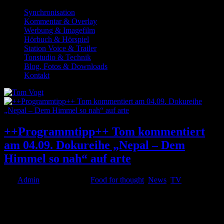
Synchronisation
Kommentar & Overlay
Werbung & Imagefilm
Hörbuch & Hörspiel
Station Voice & Trailer
Tonstudio & Technik
Blog, Fotos & Downloads
Kontakt
++Programmtipp++ Tom kommentiert
am 04.09. Dokureihe „Nepal – Dem
Himmel so nah“ auf arte
von
Admin
|
Sep. 2, 2020
|
Food for thought
,
News
,
TV
Ich lade Euch am kommenden Freitag, den 04.09. ab 17.40 Uhr ein,
mich auf arte in der interessanten zweiteiligen Dokumentation mit
dem Titel Nepal – Dem Himmel so nah im Kommentar zu hören.
Der Film von André Hörmann erkundet eines der ärmsten und