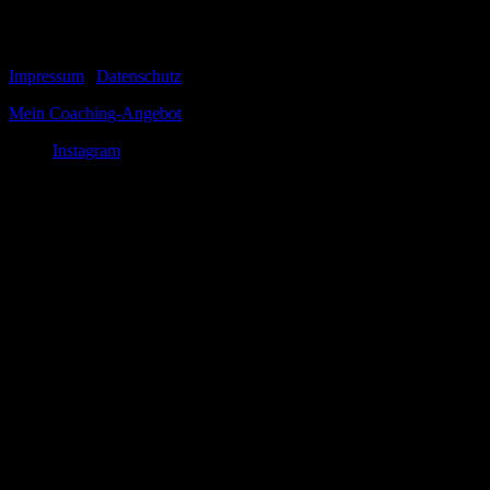
zugleich...
© 1999-2026 Tom Vogt
Impressum
|
Datenschutz
Mein Coaching-Angebot
Instagram