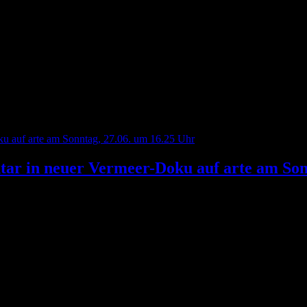
 in neuer Vermeer-Doku auf arte am Sonn
imation=“Fade In“ box_shadow=“none“ max_width=“100%“][divider l