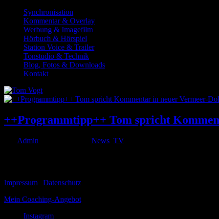
Synchronisation
Kommentar & Overlay
Werbung & Imagefilm
Hörbuch & Hörspiel
Station Voice & Trailer
Tonstudio & Technik
Blog, Fotos & Downloads
Kontakt
++Programmtipp++ Tom spricht Kommentar
von
Admin
|
Juni 24, 2021
|
News
,
TV
[image_with_animation image_url=“11327″ alignment=“center“ an
© 1999-2026 Tom Vogt
Impressum
|
Datenschutz
Mein Coaching-Angebot
Instagram