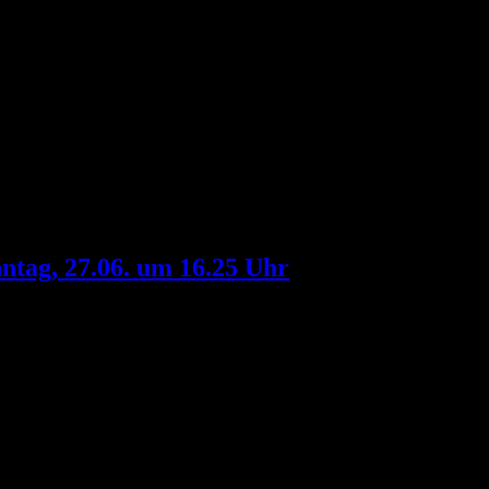
tag, 27.06. um 16.25 Uhr
ine_type=“No Line“ custom_height=“20″] ++Programmhinweis++...