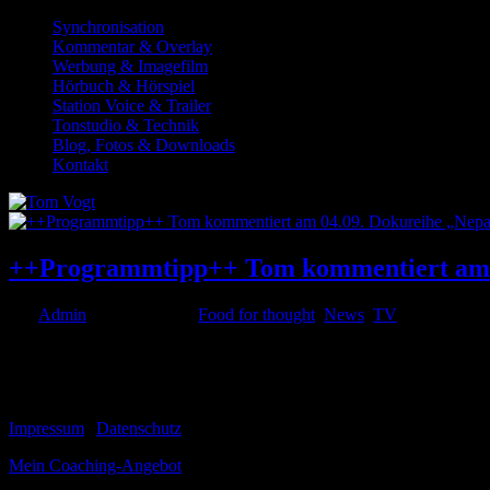
Synchronisation
Kommentar & Overlay
Werbung & Imagefilm
Hörbuch & Hörspiel
Station Voice & Trailer
Tonstudio & Technik
Blog, Fotos & Downloads
Kontakt
++Programmtipp++ Tom kommentiert am 04
von
Admin
|
Sep. 2, 2020
|
Food for thought
,
News
,
TV
Ich lade Euch am kommenden Freitag, den 04.09. ab 17.40 Uhr ein, 
von André Hörmann erkundet eines der ärmsten und zugleich...
© 1999-2026 Tom Vogt
Impressum
|
Datenschutz
Mein Coaching-Angebot