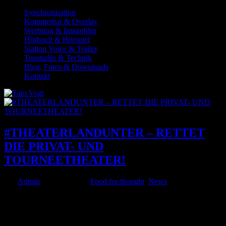
Synchronisation
Kommentar & Overlay
Werbung & Imagefilm
Hörbuch & Hörspiel
Station Voice & Trailer
Tonstudio & Technik
Blog, Fotos & Downloads
Kontakt
#THEATERLANDUNTER – RETTET
DIE PRIVAT- UND
TOURNEETHEATER!
von
Admin
|
Juni 5, 2020
|
Food for thought
,
News
Land unter! rufen die Menschen bei Sturmflut, die alle gewachsenen
Strukturen hinwegfegt. Land unter! rufen wir angesichts der
Sturmflut der Corona-Krise, die alle gewachsenen Theaterstrukturen
auf dem Land hinwegfegt. Im Gegensatz zu den Stadt- und