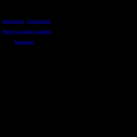
Staatstheatern...
© 1999-2026 Tom Vogt
Impressum
|
Datenschutz
Mein Coaching-Angebot
Instagram