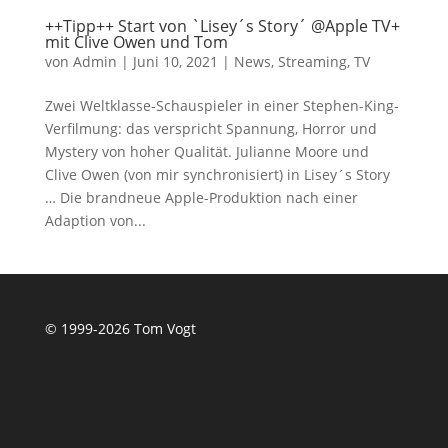
++Tipp++ Start von `Lisey´s Story´ @Apple TV+
mit Clive Owen und Tom
von
Admin
|
Juni 10, 2021
|
News
,
Streaming
,
TV
Zwei Weltklasse-Schauspieler in einer Stephen-King-
Verfilmung: das verspricht Spannung, Horror und
Mystery von hoher Qualität. Julianne Moore und
Clive Owen (von mir synchronisiert) in Lisey´s Story
… Die brandneue Apple-Produktion nach einer
Adaption von...
© 1999-2026 Tom Vogt