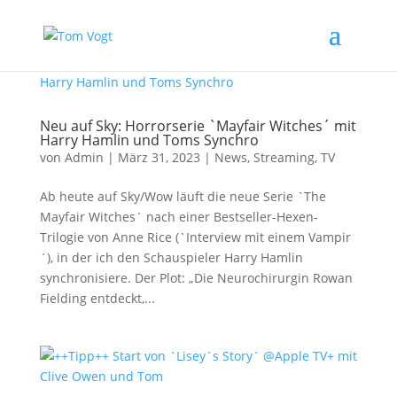
Neu auf Sky: Horrorserie `Mayfair Witches´ mit
Harry Hamlin und Toms Synchro
von
Admin
|
März 31, 2023
|
News
,
Streaming
,
TV
Ab heute auf Sky/Wow läuft die neue Serie `The
Mayfair Witches´ nach einer Bestseller-Hexen-
Trilogie von Anne Rice (`Interview mit einem Vampir
´), in der ich den Schauspieler Harry Hamlin
synchronisiere. Der Plot: „Die Neurochirurgin Rowan
Fielding entdeckt,...