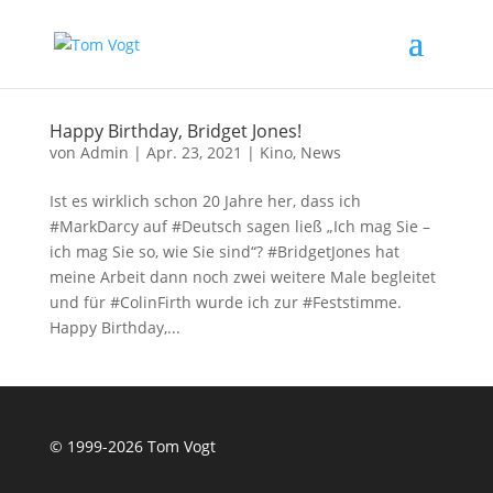
Happy Birthday, Bridget Jones!
von
Admin
|
Apr. 23, 2021
|
Kino
,
News
Ist es wirklich schon 20 Jahre her, dass ich
#MarkDarcy auf #Deutsch sagen ließ „Ich mag Sie –
ich mag Sie so, wie Sie sind“? #BridgetJones hat
meine Arbeit dann noch zwei weitere Male begleitet
und für #ColinFirth wurde ich zur #Feststimme.
Happy Birthday,...
© 1999-2026 Tom Vogt