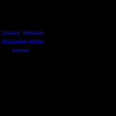
Viele Fragen zu meinem Werdegang werden beantwortet, zum
Synchrongeschäft allgemein, wie es dazu kam, dass ich
‚Feststimme‘ einiger Schauspieler wurde, auch die Studiotechnik
wird gestreift. Denis bietet unter der...
© 1999-2026 Tom Vogt
Impressum
|
Datenschutz
Mein Coaching-Angebot
Instagram