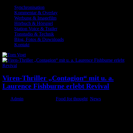
Synchronisation
Kommentar & Overlay
Werbung & Imagefilm
Hörbuch & Hörspiel
Station Voice & Trailer
Tonstudio & Technik
Blog, Fotos & Downloads
Kontakt
Viren-Thriller „Contagion“ mit u. a.
Laurence Fishburne erlebt Revival
von
Admin
|
Apr. 27, 2020
|
Food for thought
,
News
Der Viren-Thriller „Contagion“ von Steven Soderbergh liegt bei den
einschlägigen Streaming-Diensten aktuell extrem im Trend – ebenso
wie der bezeichnende Plakatslogan „Nichts verbreitet sich schneller
als Angst“. Viele Szenen aus dem Film...
© 1999-2026 Tom Vogt