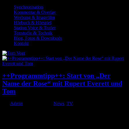
Synchronisation
Kommentar & Overlay
Werbung & Imagefilm
Hörbuch & Hörspiel
Station Voice & Trailer
Tonstudio & Technik
Blog, Fotos & Downloads
Kontakt
++Programmtipp++: Start von „Der
Name der Rose“ mit Rupert Everett und
Tom
von
Admin
|
Mai 31, 2019
|
News
,
TV
Seit dem 24.05. läuft Der Name der Rose mit Rupert Everett als
finsterer Inquisitor Bernardo Gui, den Tom in der neuen 10-teiligen
Serie synchronisiert hat. In der Rai-Produktion auch mit dabei ist
John Turturro als William von Baskerville. Zwar leider erst mal