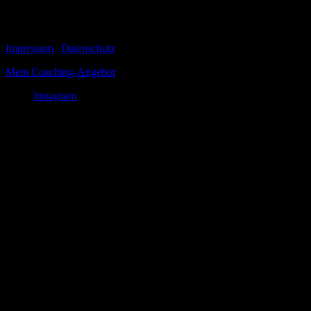
nur...
© 1999-2026 Tom Vogt
Impressum
|
Datenschutz
Mein Coaching-Angebot
Instagram