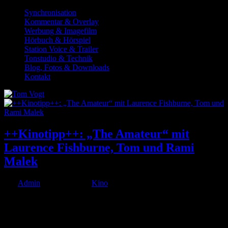
Synchronisation
Kommentar & Overlay
Werbung & Imagefilm
Hörbuch & Hörspiel
Station Voice & Trailer
Tonstudio & Technik
Blog, Fotos & Downloads
Kontakt
++Kinotipp++: „The Amateur“ mit
Laurence Fishburne, Tom und Rami
Malek
von
Admin
|
Apr. 9, 2025
|
Kino
++Kinotipp++: „The Amateur“ mit Laurence Fishburne – den ich
synchronisiert habe – und Rami Malek, der einen außergewöhnlich
begabten Dekodierer für die CIA spielt. Als der zurückgezogene
Analyst seine Frau bei einem Terroranschlag in London...