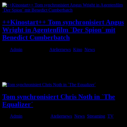
++Kinostart++ Tom synchronisiert Angus
Wright in Agentenfilm `Der Spion´ mit
Benedict Cumberbatch
von
Admin
|
Juli 5, 2021
|
Ateliernews
,
Kino
,
News
James Bond lässt grüßen: im neuen Agentenfilm Der Spion von
Dominic Cooke bin ich seit Kinostart am 01. Juli als Stimme von
Angus Wright zu hören. Zur Handlung: inmitten des Kalten Krieges
findet sich der unauffällige Geschäftsmann Greville Wynne
(Benedict...
Tom synchronisiert Chris Noth in `The
Equalizer´
von
Admin
|
Juni 3, 2021
|
Ateliernews
,
News
,
Streaming
,
TV
Neues gibt es von Mr. Big Chris Noth in der CBS-Produktion The