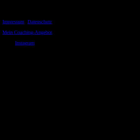
abrufbar ist,...
© 1999-2026 Tom Vogt
Impressum
|
Datenschutz
Mein Coaching-Angebot
Instagram