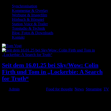
Synchronisation
Kommentar & Overlay
Werbung & Imagefilm
Hörbuch & Hörspiel
Station Voice & Trailer
Tonstudio & Technik
Blog, Fotos & Downloads
Kontakt
Seit dem 16.01.25 bei Sky/Wow: Colin
Firth und Tom in „Lockerbie: A Search
for Truth“
von
Admin
|
Jan. 20, 2025
|
Food for thought
,
News
,
Streaming
,
TV
Es gibt Neues von Colin Firth, der für seine schauspielerische
Leistung in „Lockerbie: A Search for Truth“ viel Lob erntet und von
mir synchronisiert wurde. Die bewegende Miniserie, die seit dem
16. Januar in fünf Episoden bei Wow bzw. Sky im Streaming