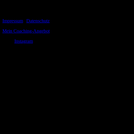
lange vor dem...
© 1999-2026 Tom Vogt
Impressum
|
Datenschutz
Mein Coaching-Angebot
Instagram