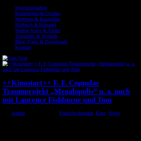
Synchronisation
Kommentar & Overlay
Werbung & Imagefilm
Hörbuch & Hörspiel
Station Voice & Trailer
Tonstudio & Technik
Blog, Fotos & Downloads
Kontakt
++Kinostart++ F. F. Coppolas
Traumprojekt „Megalopolis“ u. a. auch
mit Laurence Fishburne und Tom
von
Admin
|
Sep. 26, 2024
|
Food for thought
,
Kino
,
News
Wenn sich jemand wie Francis Ford Coppola ein filmisches
Denkmal setzen will, dann sind bereits die Vorbereitungen und
Dreharbeiten zu einem solchen Monumentalwerk wie
„Megalopolis“ PR-trächtig und skandalumwittert und ziehen schon