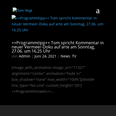
++Programmtipp++ Tom spricht Kommentar in
neuer Vermeer-Doku auf arte am Sonntag,
27.06. um 16.25 Uhr
von
Admin
|
Juni 24, 2021
|
News
,
TV
[image_with_animation image_url=“11327″
alignment=“center“ animation=“Fade In“
box_shadow=“none“ max_width=“100%“][divider
line_type=“No Line“ custom_height=“20″]
++Programmhinweis++...