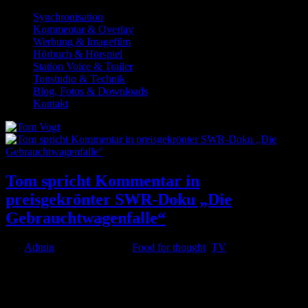
Synchronisation
Kommentar & Overlay
Werbung & Imagefilm
Hörbuch & Hörspiel
Station Voice & Trailer
Tonstudio & Technik
Blog, Fotos & Downloads
Kontakt
Tom spricht Kommentar in
preisgekrönter SWR-Doku „Die
Gebrauchtwagenfalle“
von
Admin
|
Nov. 23, 2023
|
Food for thought
,
TV
Chapeau!!! Ich gratuliere den Kollegen zum 1. Preis des Helmut-
Schmidt-Journalistenpreises für die #SWR-Doku „Die
Gebrauchtwagenfalle – das miese Geschäft mit schrottreifen Autos“,
für die ich den Kommentar gesprochen habe. Die TV-Doku von