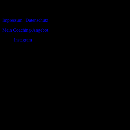
Thorsten Link aus der...
© 1999-2026 Tom Vogt
Impressum
|
Datenschutz
Mein Coaching-Angebot
Instagram