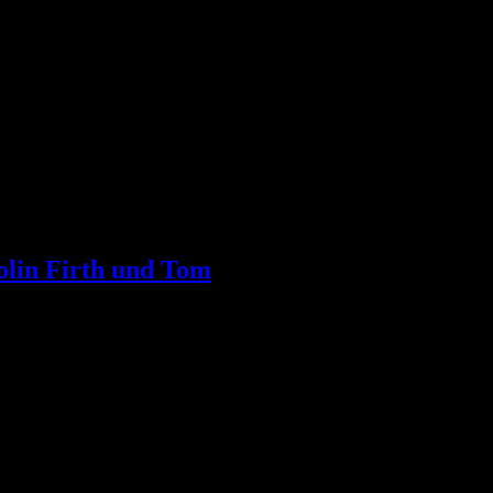
olin Firth und Tom
pielt Colin Firth (mit Toms Synchro) einen General des Ersten Weltk