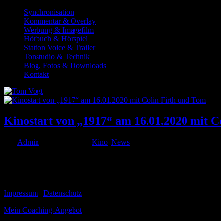
Synchronisation
Kommentar & Overlay
Werbung & Imagefilm
Hörbuch & Hörspiel
Station Voice & Trailer
Tonstudio & Technik
Blog, Fotos & Downloads
Kontakt
Kinostart von „1917“ am 16.01.2020 mit C
von
Admin
|
Jan. 13, 2020
|
Kino
,
News
Im neuen Film 1917 von Regisseur, Autor und Produzent Sam Mendes s
auf. Der spannende Plot des Films basiert auf Berichten von Alfred...
© 1999-2026 Tom Vogt
Impressum
|
Datenschutz
Mein Coaching-Angebot