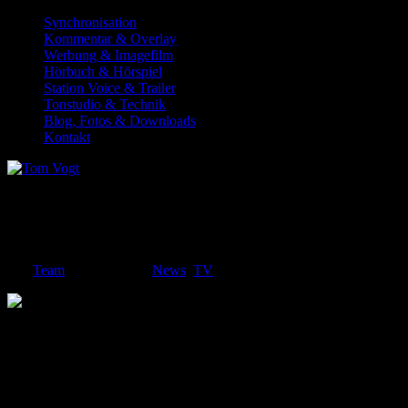
Synchronisation
Kommentar & Overlay
Werbung & Imagefilm
Hörbuch & Hörspiel
Station Voice & Trailer
Tonstudio & Technik
Blog, Fotos & Downloads
Kontakt
Neue Folge von „Die Knochen-Docs“ am
04.07.18 um 21h im SWR
von
Team
|
Juli 2, 2018
|
News
,
TV
Am Mittwoch, 4. Juli 2018 um 21 Uhr ist Tom wieder im SWR in
einer neuen Episode der Reportage-Reihe
Die Knochen-Docs –
und wie es weiterging
zu hören. Diesmal wird von Andrea erzählt,
die im Urlaub schwer verletzt wurde, und von Jill, die noch vor ihrer
Hochzeit einen schweren Eingriff vor sich hatte. Die beiden Frauen