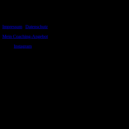
und die Orthopäden der Uniklinik Heidelberg erzählen, wie es mit
ihrer #Geschichte seit 2009 weitergegangen ist.
© 1999-2026 Tom Vogt
Impressum
|
Datenschutz
Mein Coaching-Angebot
Instagram