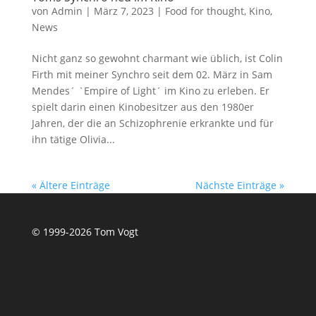
von
Admin
|
März 7, 2023
|
Food for thought
,
Kino
,
News
Nicht ganz so gewohnt charmant wie üblich, ist Colin
Firth mit meiner Synchro seit dem 02. März in Sam
Mendes´ `Empire of Light´ im Kino zu erleben. Er
spielt darin einen Kinobesitzer aus den 1980er
Jahren, der die an Schizophrenie erkrankte und für
ihn tätige Olivia...
« Ältere Einträge
Nächste Einträge »
© 1999-2026 Tom Vogt